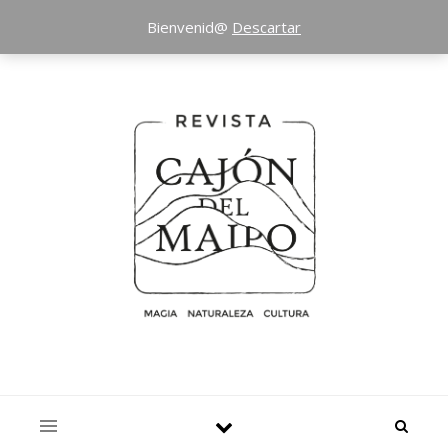
Bienvenid@
Descartar