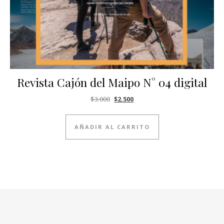
Revista Cajón del Maipo N° 04 digital
El precio original era: $3.000.
El precio actual es: $2.500.
$
3.000
$
2.500
AÑADIR AL CARRITO