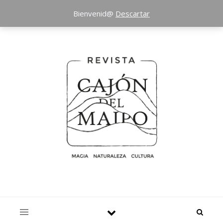
Bienvenid@
Descartar