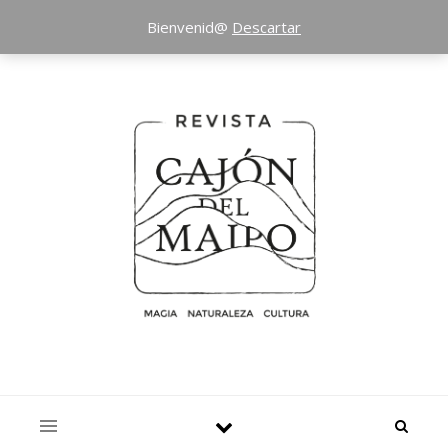
Bienvenid@
Descartar